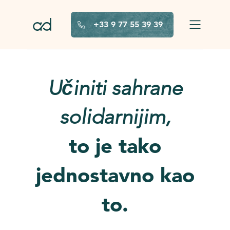
Pređi na glavni sadržaj
+33 9 77 55 39 39
Učiniti sahrane
solidarnijim,
to je tako
jednostavno kao
to.