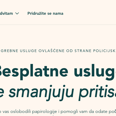
dvitam
Pridružite se nama
a porodica
ednosti
GREBNE USLUGE OVLAŠĆENE OD STRANE POLICIJSK
esplatne uslu
e smanjuju pritis
vas oslobodili papirologije i pomogli vam da odate poč