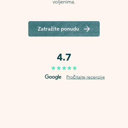
voljenima.
Zatražite ponudu
4.7
Pročitajte recenzije